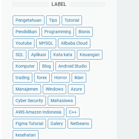
LABEL
Pengetahuan
Tips
Tutorial
Pendidikan
Programming
Bisnis
Youtube
MYSQL
Alibaba Cloud
SQL
Aplikasi
Kata kata
Keuangan
Komputer
Blog
Android Studio
trading
forex
Horror
iklan
Manajemen
Windows
Azure
Cyber Security
Mahasiswa
AWS Amazon Indonesia
C++
Figma Tutorial
Galery
Netbeans
kesehatan