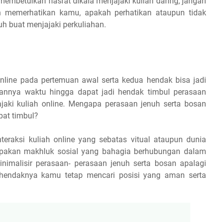
 membetulkan hasrat dikala menjajaki kuliah daring, jangan
 memerhatikan kamu, apakah perhatikan ataupun tidak
h buat menjajaki perkuliahan.
line pada pertemuan awal serta kedua hendak bisa jadi
lannya waktu hingga dapat jadi hendak timbul perasaan
jaki kuliah online. Mengapa perasaan jenuh serta bosan
pat timbul?
interaksi kuliah online yang sebatas vitual ataupun dunia
upakan makhluk sosial yang bahagia berhubungan dalam
nimalisir perasaan- perasaan jenuh serta bosan apalagi
a hendaknya kamu tetap mencari posisi yang aman serta