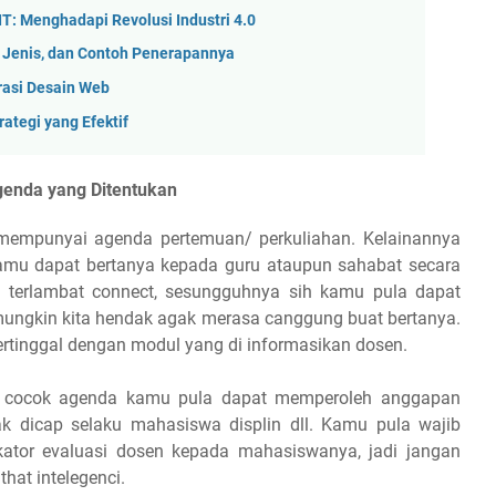
T: Menghadapi Revolusi Industri 4.0
an, Jenis, dan Contoh Penerapannya
rasi Desain Web
ategi yang Efektif
genda yang Ditentukan
a mempunyai agenda pertemuan/ perkuliahan. Kelainannya
, kamu dapat bertanya kepada guru ataupun sahabat secara
mu terlambat connect, sesungguhnya sih kamu pula dapat
mungkin kita hendak agak merasa canggung buat bertanya.
 tertinggal dengan modul yang di informasikan dosen.
hn cocok agenda kamu pula dapat memperoleh anggapan
ak dicap selaku mahasiswa displin dll. Kamu pula wajib
kator evaluasi dosen kepada mahasiswanya, jadi jangan
hat intelegenci.