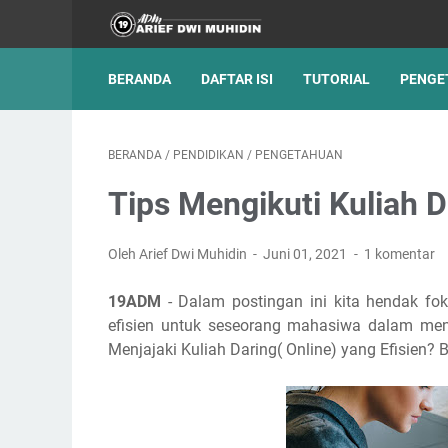
BERANDA
DAFTAR ISI
TUTORIAL
PENGE
BERANDA
/
PENDIDIKAN
/
PENGETAHUAN
Tips Mengikuti Kuliah D
Oleh Arief Dwi Muhidin
Juni 01, 2021
1 komentar
19ADM
- Dalam postingan ini kita hendak f
efisien untuk seseorang mahasiwa dalam menj
Menjajaki Kuliah Daring( Online) yang Efisien? 